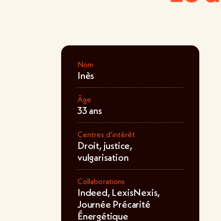
Nom
Inès
Âge
33 ans
Centres d’intérêt
Droit, justice,
vulgarisation
Collaborations
Indeed, LexisNexis,
Journée Précarité
Énergétique