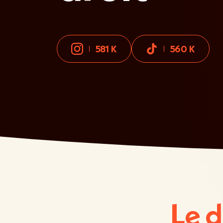
581 K
560 K
Le d