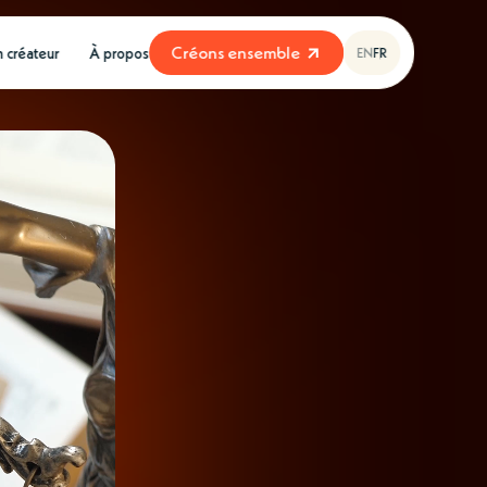
C
r
é
o
n
s
e
n
s
e
m
b
l
e
n créateur
À propos
EN
FR
C
r
é
o
n
s
e
n
s
e
m
b
l
e