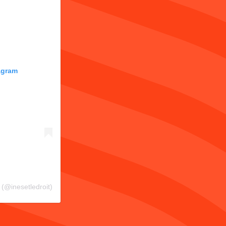
tagram
(@inesetledroit)