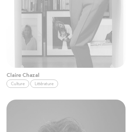
Claire Chazal
Culture
Littérature