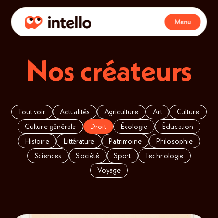
Menu
Nos créateurs
Tout voir
Actualités
Agriculture
Art
Culture
Culture générale
Droit
Écologie
Éducation
Histoire
Littérature
Patrimoine
Philosophie
Sciences
Société
Sport
Technologie
Voyage