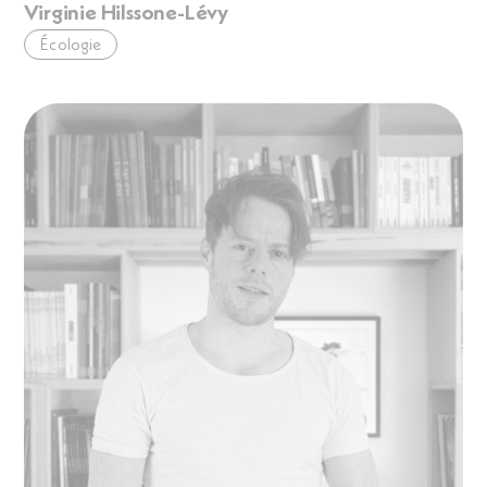
Virginie Hilssone-Lévy
Écologie