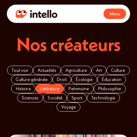
Menu
Nos créateurs
Tout voir
Actualités
Agriculture
Art
Culture
Culture générale
Droit
Écologie
Éducation
Histoire
Littérature
Patrimoine
Philosophie
Sciences
Société
Sport
Technologie
Voyage