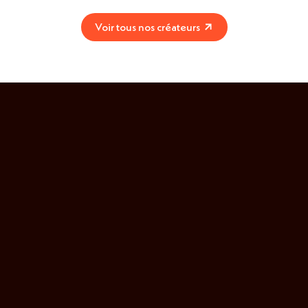
Voir tous nos créateurs
Notre savoir-faire
de A à
Z.
Représentation de créateurs