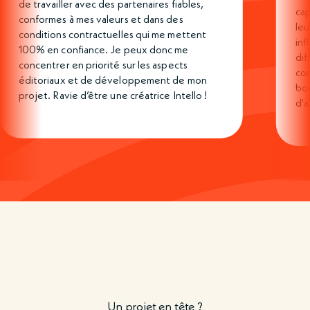
de travailler avec des partenaires fiables,
cap
conformes à mes valeurs et dans des
leu
conditions contractuelles qui me mettent
inf
100% en confiance. Je peux donc me
di
concentrer en priorité sur les aspects
com
éditoriaux et de développement de mon
bo
projet. Ravie d’être une créatrice Intello !
d'a
Un projet en tête ?