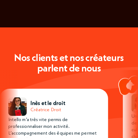
Nos clients et nos créateurs
parlent de nous
Inès et le droit
Créatrice Droit
Une
Intello m’a très vite permis de
des
professionnaliser mon activité.
cul
L’accompagnement des équipes me permet
cha