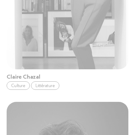
Claire Chazal
Culture
Littérature