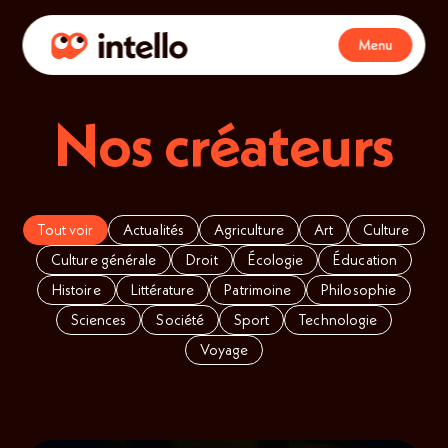
Menu
Nos créateurs
Tout voir
Actualités
Agriculture
Art
Culture
Culture générale
Droit
Écologie
Éducation
Histoire
Littérature
Patrimoine
Philosophie
Sciences
Société
Sport
Technologie
Voyage