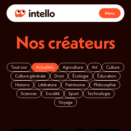
Menu
Nos créateurs
Tout voir
Actualités
Agriculture
Art
Culture
Culture générale
Droit
Écologie
Éducation
Histoire
Littérature
Patrimoine
Philosophie
Sciences
Société
Sport
Technologie
Voyage