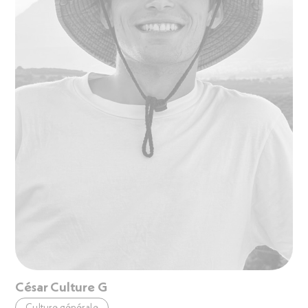
César Culture G
Culture générale