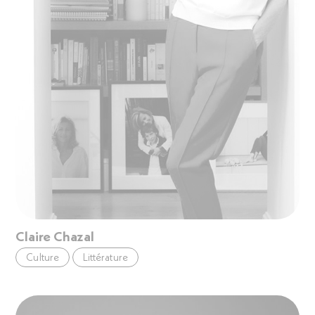
Claire Chazal
Culture
Littérature