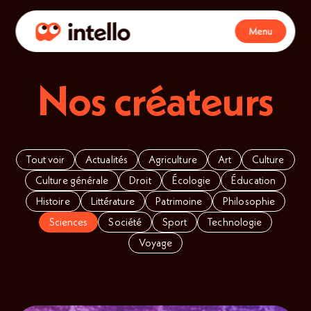
Menu
Nos créateurs
Tout voir
Actualités
Agriculture
Art
Culture
Culture générale
Droit
Écologie
Éducation
Histoire
Littérature
Patrimoine
Philosophie
Sciences
Société
Sport
Technologie
Voyage